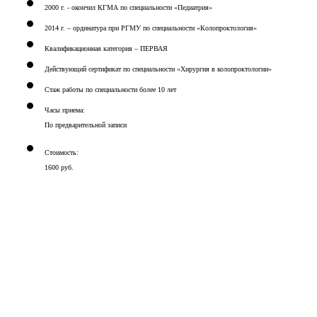
2000 г. - окончил КГМА по специальности «Педиатрия»
2014 г. – ординатура при РГМУ по специальности «Колопроктология»
Квалификационная категория – ПЕРВАЯ
Действующий сертификат по специальности «Хирургия в колопроктологии»
Стаж работы по специальности более 10 лет
Часы приема:
По предварительной записи
Стоимость:
1600 руб.